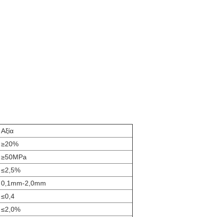
Αξία
≥20%
≥50MPa
≤2,5%
0,1mm-2,0mm
≤0,4
≤2,0%