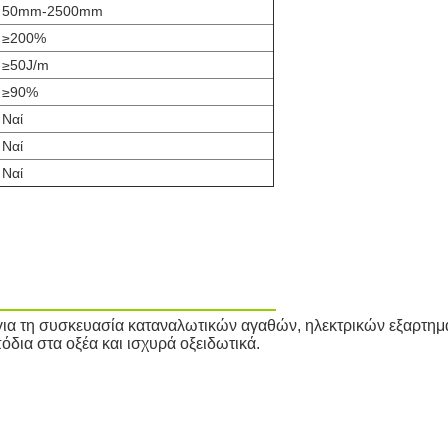
50mm-2500mm
≥200%
≥50J/m
≥90%
Ναί
Ναί
Ναί
για τη συσκευασία καταναλωτικών αγαθών, ηλεκτρικών εξαρτημ
όδια στα οξέα και ισχυρά οξειδωτικά.