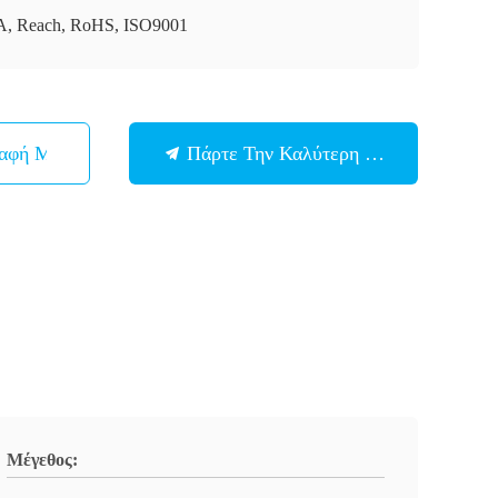
, Reach, RoHS, ISO9001
παφή Με
Πάρτε Την Καλύτερη Τιμή
Μέγεθος: