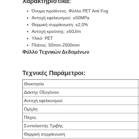
Χαρακτηριστικά:
Όνομα προϊόντος: Φύλλο PET Anti Fog
Αντοχή εφελκυσμού: ≥50MPa
Θερμική συρρίκνωση: ≤2,0%
Αντοχή κρούσης: ≥50J/m
Υλικό: PET
Πλάτος: 50mm-2500mm
Φύλλο Τεχνικών Δεδομένων
Τεχνικές Παράμετροι:
Ιδιοκτησία
Δείκτης Οξυγόνου
Αντοχή εφελκυσμού
Ομίχλη
Πάχος
Συντελεστής Τριβής
Θερμική συρρίκνωση