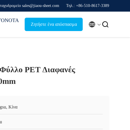
ταχυδρομείο sales@jiaou-sheet.com
Τηλ.: +86-510-8617-3389
ΓΟΝΟΤΑ


Ζητήστε ένα απόσπασμα
Φύλλο PET Διαφανές
80mm
ngsu, Κίνα
ou