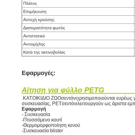
Πλάτος
Επιμήκυνση
Αντοχή κρούσης
Διαπερατότητα φωτός
Αντιστατικό
Αντιομίχλης
Κατά της ακτινοβολίας
Εφαρμογές:
Αίτηση για φύλλο PETG
ΚΑΤΟΙΚΙΔΙΟ ΖΩΟ
σεντόνι
χρησιμοποιούνται ευρέως 
συσκευασίας, PET
σεντόνι
λειτουργούν ως άριστα εμπ
Εφαρμογή
- Συσκευασία
-Πτυσσόμενο κουτί
-Θερμομορφοποίηση κενού
-Συσκευασία blister