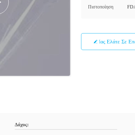
Πιστοποίηση
FDA
Μας Ελάτε Σε Ε
Δάχος: