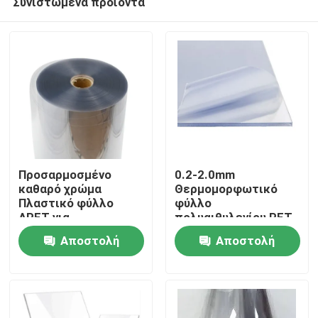
Συνιστώμενα προϊόντα
Προσαρμοσμένο
0.2-2.0mm
καθαρό χρώμα
Θερμομορφωτικό
Πλαστικό φύλλο
φύλλο
APET για
πολυαιθυλενίου PET
Σπίτι
θερμοδιαμόρφωση
με υψηλή
Αποστολή
Αποστολή
Δίσκοι συσκευασίας
ανακυκλώσιμη
Κουτιά
ικανότητα
Προϊόντα
ερώτησης
ερώτησης
Περίπου εμείς