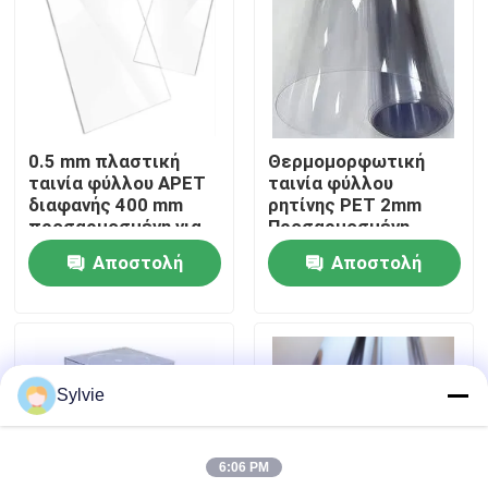
Γύρος εργοστασίων
Ποιοτικός έλεγχος
0.5 mm πλαστική
Θερμομορφωτική
ταινία φύλλου APET
ταινία φύλλου
Μας ελάτε σε επαφή με
διαφανής 400 mm
ρητίνης PET 2mm
προσαρμοσμένη για
Προσαρμοσμένη
συσκευασία
χρώμα κόψιμο
Αποστολή
Αποστολή
Ειδήσεις
μεγέθους
ερώτησης
ερώτησης
Περιπτώσεις
Sylvie
Φύλλο PET
6:06 PM
Ρολό PET