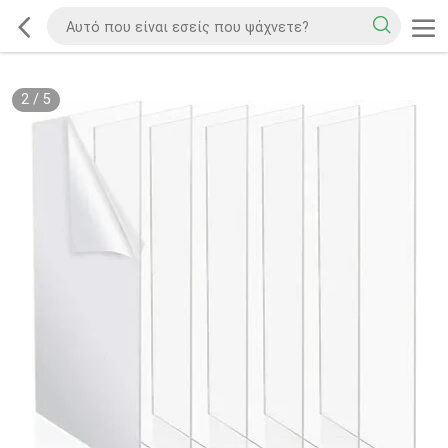
2
/
5