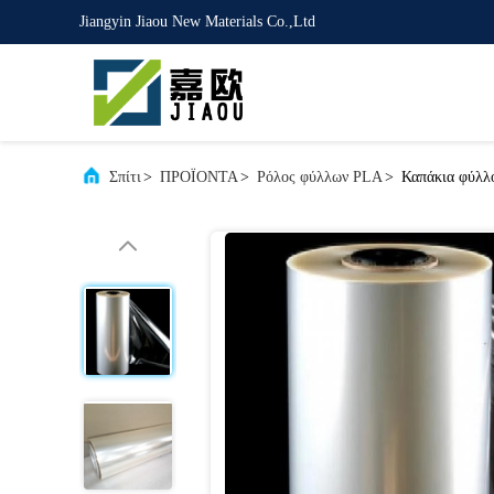
Jiangyin Jiaou New Materials Co.,Ltd
Σπίτι
>
ΠΡΟΪΟΝΤΑ
>
Ρόλος φύλλων PLA
>
Καπάκια φύλλ