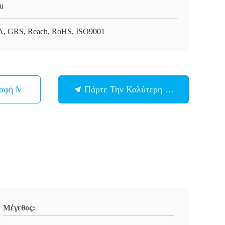
ou
, GRS, Reach, RoHS, ISO9001
παφή Με
Πάρτε Την Καλύτερη Τιμή
Μέγεθος: