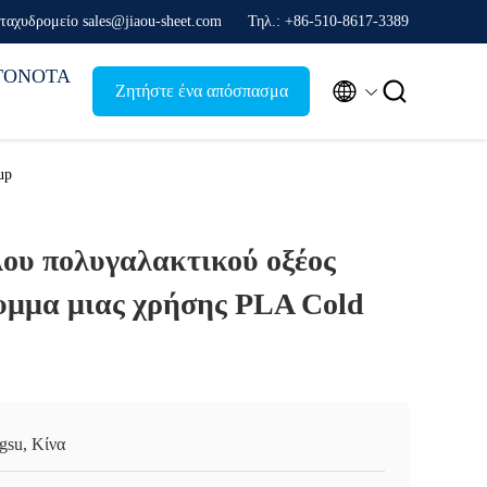
ταχυδρομείο sales@jiaou-sheet.com
Τηλ.: +86-510-8617-3389
ΓΟΝΟΤΑ


Ζητήστε ένα απόσπασμα
up
ου πολυγαλακτικού οξέος
υμμα μιας χρήσης PLA Cold
ngsu, Κίνα