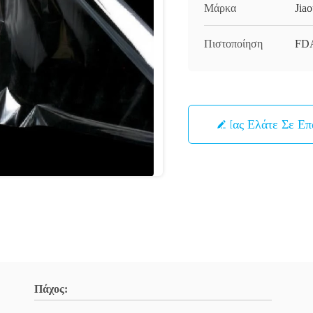
Μάρκα
Jia
Πιστοποίηση
FDA
Μας Ελάτε Σε Ε
Πάχος: