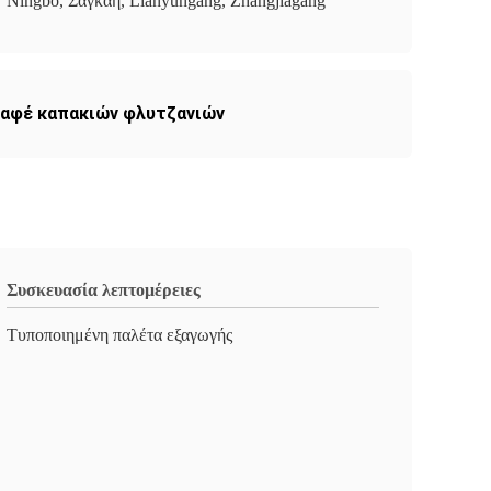
Ningbo, Σαγκάη, Lianyungang, Zhangjiagang
καφέ καπακιών φλυτζανιών
Συσκευασία λεπτομέρειες
Τυποποιημένη παλέτα εξαγωγής