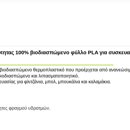
τητας 100% βιοδιασπώμενο φύλλο PLA για συσκευ
να βιοδιασπώμενο θερμοπλαστικό που προέρχεται από ανανεώσι
 βιοδιασπώμενο και λιπασματοποιητικό.
υασίας για φλιτζάνια, μπολ, μπουκάλια και καλαμάκια.
τητες φραγμού υδρατμών.