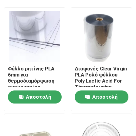
Φύλλο ρητίνης PLA
Διαφανές Clear Virgin
6mm για
PLA Ρολό φύλλου
θερμοδιαμόρφωση
Poly Lactic Acid For
συσκευασίας
Thermoforming
τροφίμων Δίσκος
Σπίτι
Αποστολή
Αποστολή
κρέατος ψαριού
κοτόπουλου
ερώτησης
ερώτησης
Προϊόντα
Περίπου εμείς