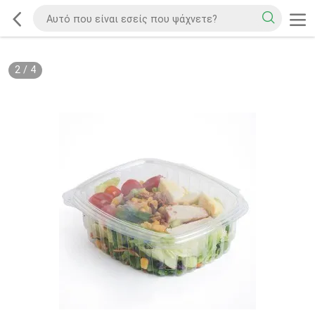
2
/
4