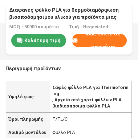
Διαφανές φύλλο PLA για θερμοδιαμόρφωση
βιοαποδομήσιμου υλικού για προϊόντα μιας
χρήσης
MOQ：50000 κομμάτια
Τιμή：Negociated
Μας ελάτε σε
Καλύτερη τιμή
επαφή με
Περιγραφή προϊόντων
Σαφές φύλλο PLA για Thermoform
ing
Υψηλό φως:
,
Αρχεία από χαρτί φύλλων PLA
,
Βιοδιασπάσιμα φύλλα PLA
Όροι πληρωμής
T/T,L/C
Αριθμό μοντέλου
Φύλλο PLA