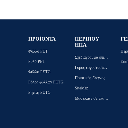
ΠΡΟΪΟΝΤΑ
ΠΕΡΙΠΟΥ
ΓΕ
ΗΠΑ
Φύλλο PET
Περ
Σχεδιάγραμμα επιχεί
Ρολό PET
Ειδή
ρησης
Γύρος εργοστασίων
Φύλλο PETG
Ποιοτικός έλεγχος
Ρόλος φύλλων PETG
SiteMap
Ρητίνη PETG
Μας ελάτε σε επαφή
με