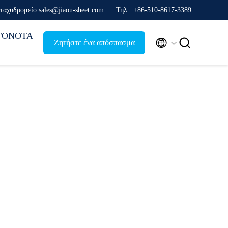
ταχυδρομείο sales@jiaou-sheet.com
Τηλ.: +86-510-8617-3389
ΓΟΝΟΤΑ


Ζητήστε ένα απόσπασμα