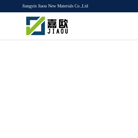
Jiangyin Jiaou New Materials Co.,Ltd