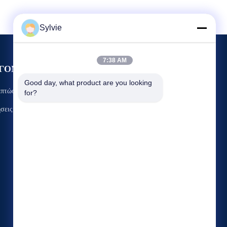
Sylvie
7:38 AM
ΓΟΝΟΤΑ
Ζητήστε ένα απόσπασμα
Good day, what product are you looking 
ιπτώσεις
for?
Τηλ.: +86-510-8617-3389
σεις
Φαξ: +86-510-8699-1804


